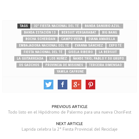
TAGS
32° FIESTA NACIONAL DEL TÉ
BANDA DANUBIO AZUL.
BANDA ESTACIÓN 13
BERSUIT VERGARABAT
BIG BANG
BOCHA SCHERIDAN
CAMPO VIERA
DIANA AMARILLA
EMBAJADORA NACIONAL DEL TÉ
EVANNA SÁNCHEZ
EXPO TÉ
FIESTA NACIONAL DEL TÉ
GISELA RIBEIRO
LA BERSUIT
LA GUITARREADA
LOS NUÑEZ
ÑANDE TRÍO; PABLO Y SU GRUPO
OS GAÚCHOS
PROVINCIA DE MISIONES
TERCEIRA DIMENSAO
YAMILA CAFRUNE
PREVIOUS ARTICLE
Todo listo en el Hipódromo de Palermo para una nueva ChoriFest
NEXT ARTICLE
Laprida celebra la 2° Fiesta Provincial del Reciclaje