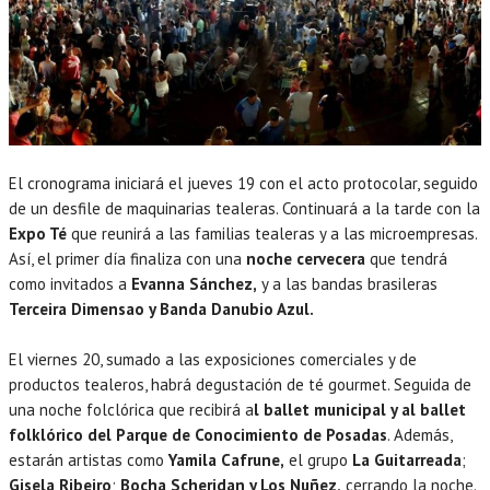
El cronograma iniciará el jueves 19 con el acto protocolar, seguido
de un desfile de maquinarias tealeras. Continuará a la tarde con la
Expo Té
que reunirá a las familias tealeras y a las microempresas.
Así, el primer día finaliza con una
noche cervecera
que tendrá
como invitados a
Evanna Sánchez,
y a las bandas brasileras
Terceira Dimensao y Banda Danubio Azul.
El viernes 20, sumado a las exposiciones comerciales y de
productos tealeros, habrá degustación de té gourmet. Seguida de
una noche folclórica que recibirá a
l ballet municipal y al ballet
folklórico del Parque de Conocimiento de Posadas
. Además,
estarán artistas como
Yamila Cafrune,
el grupo
La Guitarreada
;
Gisela Ribeiro
;
Bocha Scheridan y Los Nuñez,
cerrando la noche.