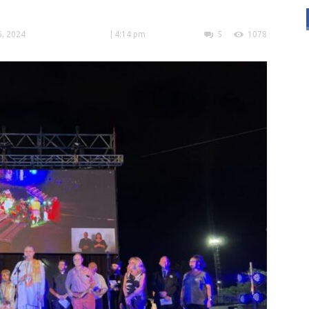
6, 2024
| 4:14 pm
5
1078