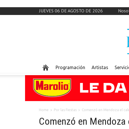
JUEVES 06 DE AGOSTO DE 2026
Noso
Programación
Artistas
Servic
Home
Por las Fiestas
Comenzó en Mendoza el calend
Comenzó en Mendoza el 