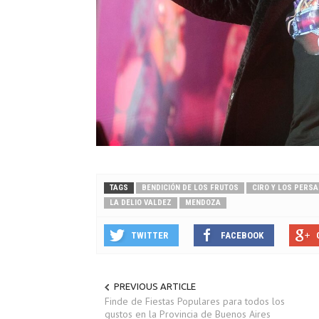
TAGS
BENDICIÓN DE LOS FRUTOS
CIRO Y LOS PERS
LA DELIO VALDEZ
MENDOZA
TWITTER
FACEBOOK
PREVIOUS ARTICLE
Finde de Fiestas Populares para todos los
gustos en la Provincia de Buenos Aires