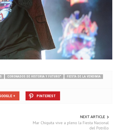
AS
CORONADOS DE HISTORIA Y FUTURO"
FIESTA DE LA VENDIMIA
GOOGLE +
PINTEREST
NEXT ARTICLE
Mar Chiquita vive a pleno la Fiesta Nacional
del Potrillo