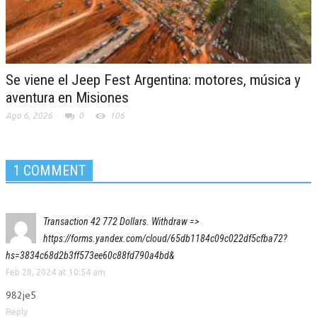
Se viene el Jeep Fest Argentina: motores, música y
aventura en Misiones
Ago 6, 2026
0
106
1 COMMENT
Transaction 42 772 Dollars. Withdrаw =>
https://forms.yandex.com/cloud/65db1184c09c022df5cfba72?
hs=3834c68d2b3ff573ee60c88fd790a4bd&
Feb 28, 2024 at 10:54 am
982je5
Reply