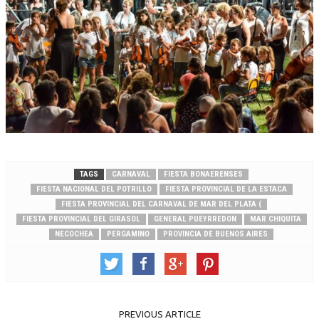
TAGS
CARNAVAL
FIESTA BONAERENSES
FIESTA NACIONAL DEL POTRILLO
FIESTA PROVINCIAL DE LA ESTACA
FIESTA PROVINCIAL DEL CARNAVAL DE MAR DEL PLATA (
FIESTA PROVINCIAL DEL GIRASOL
GENERAL PUEYRREDON
MAR CHIQUITA
NECOCHEA
PERGAMINO
PROVINCIA DE BUENOS AIRES
PREVIOUS ARTICLE