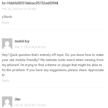
hs=1fcbb0d38337ebbcac3f5732cedf2f04&
Feb 28, 2024 at 10:54 am
y5kzcb
Reply
madrid hoy
Mar 1, 2024 at 6:43 pm
Hey! Quick question that’s entirely off topic. Do you know how to make
your site mobile friendly? My website looks weird when viewing from
my iphone4. I’m trying to find a theme or plugin that might be able to
fix this problem. If you have any suggestions, please share. Appreciate
it!
Reply
Olen
Jul 20, 2024 at 1:23 pm