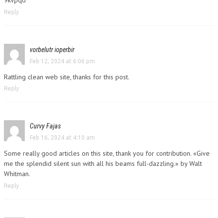
9kvpqd
Reply
vorbelutr ioperbir
Feb 12, 2024 at 6:06 pm
Rattling clean web site, thanks for this post.
Reply
Curvy Fajas
Feb 16, 2024 at 4:10 am
Some really good articles on this site, thank you for contribution. «Give
me the splendid silent sun with all his beams full-dazzling.» by Walt
Whitman.
Reply