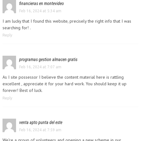
financieras en montevideo
Feb 16, 2024 at 5:34 am
I am lucky that I found this website, precisely the right info that I was
searching for! .
Reply
programas gestion almacen gratis
Feb 16, 2024 at 7:07 am
As I site possessor I believe the content material here is rattling
excellent , appreciate it for your hard work. You should keep it up
forever! Best of luck.
Reply
venta apto punta del este
Feb 16, 2024 at 7:59 am
We’re a group of volunteers and opening a new scheme in our