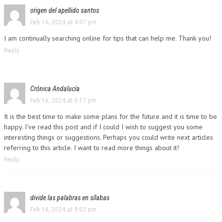
origen del apellido santos
Feb 16, 2024 at 4:07 pm
I am continually searching online for tips that can help me. Thank you!
Reply
Crónica Andalucía
Feb 16, 2024 at 6:17 pm
It is the best time to make some plans for the future and it is time to be
happy. I’ve read this post and if I could I wish to suggest you some
interesting things or suggestions. Perhaps you could write next articles
referring to this article. I want to read more things about it!
Reply
divide las palabras en sílabas
Feb 16, 2024 at 9:02 pm