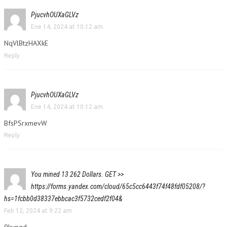
PjucvhOUXaGLVz
Ene 14, 2024 at 10:12 am
NqVlBtzHAXkE
Reply
PjucvhOUXaGLVz
Ene 14, 2024 at 10:12 am
BfsPSrxmevW
Reply
You mined 13 262 Dollars. GЕТ >>
https://forms.yandex.com/cloud/65c5cc6443f74f48fdf05208/?
hs=1fcbb0d38337ebbcac3f5732cedf2f04&
Feb 12, 2024 at 9:22 am