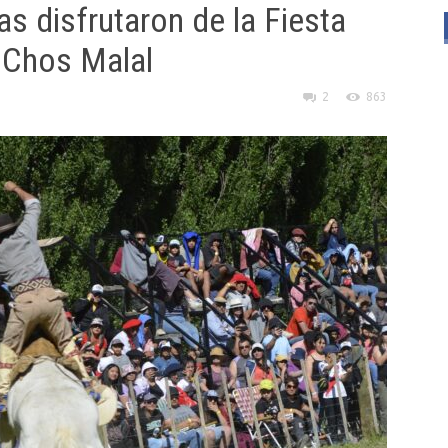
s disfrutaron de la Fiesta
n Chos Malal
2
863