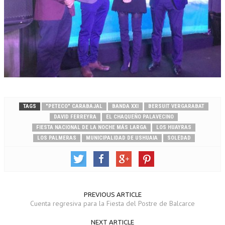
TAGS
"PETECO" CARABAJAL
BANDA XXI
BERSUIT VERGARABAT
DAVID FERREYRA
EL CHAQUEÑO PALAVECINO
FIESTA NACIONAL DE LA NOCHE MÁS LARGA
LOS HUAYRAS
LOS PALMERAS
MUNICIPALIDAD DE USHUAIA
SOLEDAD
PREVIOUS ARTICLE
Cuenta regresiva para la Fiesta del Postre de Balcarce
NEXT ARTICLE