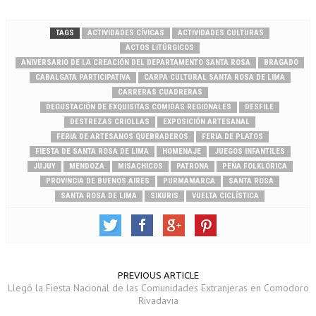
TAGS
ACTIVIDADES CÍVICAS
ACTIVIDADES CULTURAS
ACTOS LITÚRGICOS
ANIVERSARIO DE LA CREACIÓN DEL DEPARTAMENTO SANTA ROSA
BRAGADO
CABALGATA PARTICIPATIVA
CARPA CULTURAL SANTA ROSA DE LIMA
CARRERAS CUADRERAS
DEGUSTACIÓN DE EXQUISITAS COMIDAS REGIONALES
DESFILE
DESTREZAS CRIOLLAS
EXPOSICIÓN ARTESANAL
FERIA DE ARTESANOS QUEBRADEROS
FERIA DE PLATOS
FIESTA DE SANTA ROSA DE LIMA
HOMENAJE
JUEGOS INFANTILES
JUJUY
MENDOZA
MISACHICOS
PATRONA
PEÑA FOLKLÓRICA
PROVINCIA DE BUENOS AIRES
PURMAMARCA
SANTA ROSA
SANTA ROSA DE LIMA
SIKURIS
VUELTA CICLÍSTICA
PREVIOUS ARTICLE
Llegó la Fiesta Nacional de las Comunidades Extranjeras en Comodoro
Rivadavia