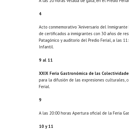
A las 20 horas velada de gala, en el Predio Ferial
4
Acto conmemorativo “Aniversario del Inmigrante P
de certificados a inmigrantes con 30 años de re
Patagónico y auditorio del Predio Ferial, a las 11:
Infantil.
9 al 11
XXIX Feria Gastronómica de las Colectividade
para la difusión de las expresiones culturales, c
Ferial.
9
A las 20:00 horas Apertura oficial de la Feria Ga
10 y 11