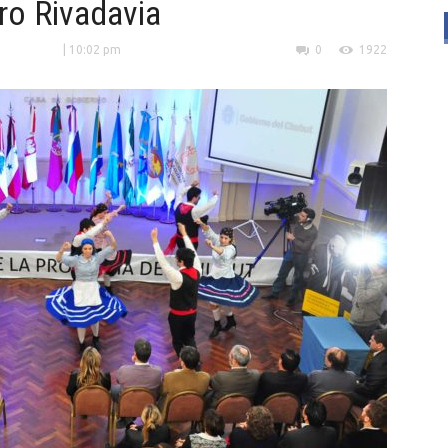
ro Rivadavia
| 10:02 pm
0
1922