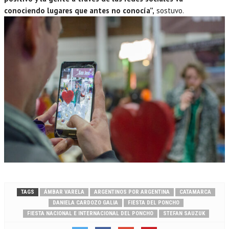
conociendo lugares que antes no conocía”,
sostuvo.
TAGS
ÁMBAR VARELA
ARGENTINOS POR ARGENTINA
CATAMARCA
DANIELA CARDOZO GALIA
FIESTA DEL PONCHO
FIESTA NACIONAL E INTERNACIONAL DEL PONCHO
STEFAN SAUZUK