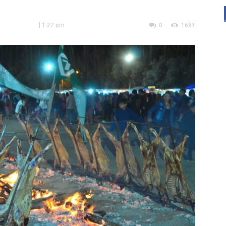
| 1:22 pm
0
1683