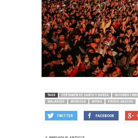
TAGS
CERTAMEN DE CANTO Y DANZA
FACUNDO LINE
MALARGÜE
MENDOZA
NOTAS
PREDIO GAUCHO
TWITTER
FACEBOOK
PREVIOUS ARTICLE