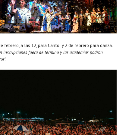
de febrero, a las 12, para Canto; y 2 de febrero para danza.
án inscripciones fuera de término y las academias podrán
ros
”.