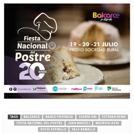
TAGS
BALCARCE
BANCO PROVINCIA
CUENTA DNI
ESTEBAN REINO
FIESTA NACIONAL DEL POSTRE
JUAN BRACELI
MAURICIO ASTA
ROCÍO ESPINILLO
VALU RAMALLO