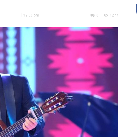
| 12:53 pm
0
1277