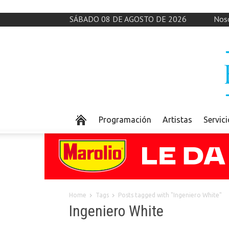
SÁBADO 08 DE AGOSTO DE 2026
Nos
Programación
Artistas
Servic
Home
Tags
Posts tagged with "Ingeniero White"
Ingeniero White