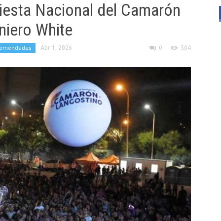
Fiesta Nacional del Camarón
niero White
comendadas
Abr 1, 2026
0
504