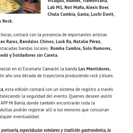
Vitaquis, Rumies, Tramontana,
Lab M1, Not Mafia, Alexis Boer,
Chula Cumbia, Garúa, Luchi Davit,
 Rock.
 horas, contará con la presencia de importantes artistas
es Raros, Bandalos Chinos, Luck Ra, Natalie Pérez,
destacadas bandas locales:
Bomba Cumbia, Solo Rumores,
uedó y Soldadores sin Careta.
pecial en el Escenario Camarón la banda
Los Mentidores,
te año una década de trayectoria produciendo rock y blues.
ca
, esta edición contará con un sistema de registro a través
ortaleciendo la seguridad del evento. Quienes deseen asistir
 APP Mi Bahía, donde también encontrarán toda la
 adultas podrán registrar allí a los menores que concurran
alquier eventualidad.
rtuaria, espectáculos estelares y tradición gastronómica, la