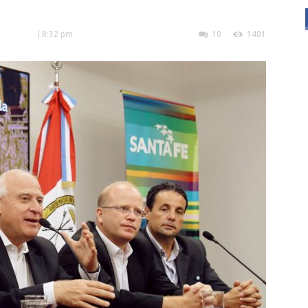
| 8:32 pm
10
1401