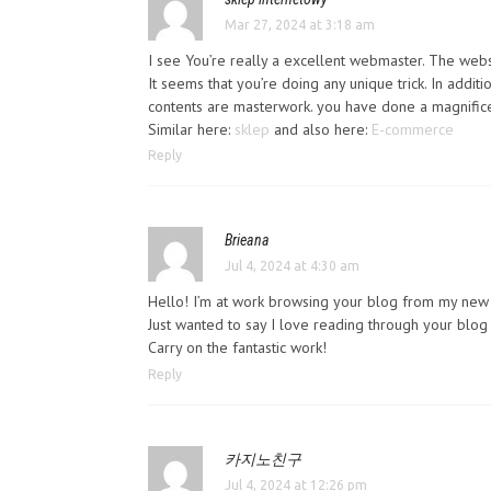
Mar 27, 2024 at 3:18 am
I see You’re really a excellent webmaster. The websi
It seems that you’re doing any unique trick. In additio
contents are masterwork. you have done a magnificen
Similar here:
sklep
and also here:
E-commerce
Reply
Brieana
Jul 4, 2024 at 4:30 am
Hello! I’m at work browsing your blog from my new
Just wanted to say I love reading through your blog
Carry on the fantastic work!
Reply
카지노친구
Jul 4, 2024 at 12:26 pm