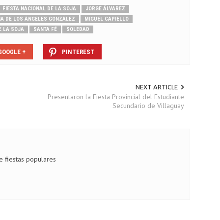
FIESTA NACIONAL DE LA SOJA
JORGE ÁLVAREZ
A DE LOS ÁNGELES GONZÁLEZ
MIGUEL CAPIELLO
E LA SOJA
SANTA FÉ
SOLEDAD
GOOGLE +
PINTEREST
NEXT ARTICLE
Presentaron la Fiesta Provincial del Estudiante
Secundario de Villaguay
de fiestas populares