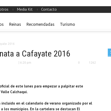
otros
Media Kit
Contacto
ios
Reinas
Recomendadas
Turismo
ayate 2016
nata a Cafayate 2016
| 6:20 pm
0
1262
ficial de este lunes para empezar a palpitar este
 Valle Calchaqui.
 incluido en el calendario de verano organizado por el
 a los municipios. En la cartelera se destacan El