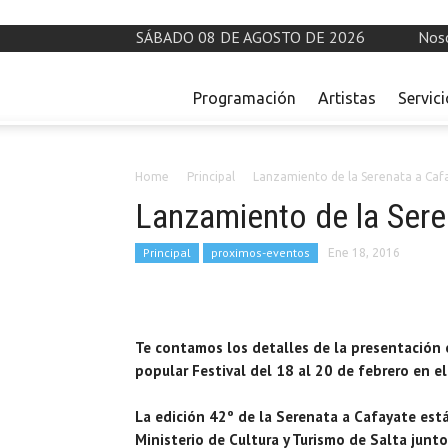
SÁBADO 08 DE AGOSTO DE 2026
Nos
Programación
Artistas
Servic
Home
Principal
Lanzamiento de la Serenata a Caf
Lanzamiento de la Sere
Principal
proximos-eventos
Ene 18, 2016
Te contamos los detalles de la presentación o
popular Festival del 18 al 20 de febrero en el
La edición 42º de la Serenata a Cafayate está
Ministerio de Cultura y Turismo de Salta junto