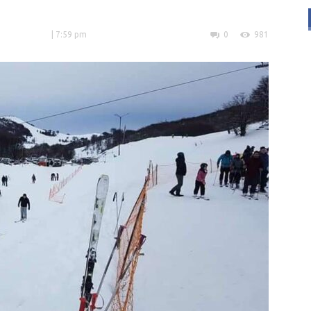
| 7:59 pm
0
981