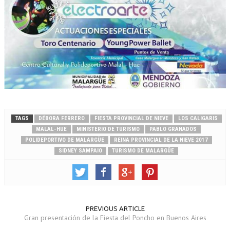
TAGS
DÉBORA FERRERO
FIESTA PROVINCIAL DE NIEVE
LOS CALIGARIS
MALAL-HUE
MINISTERIO DE TURISMO
PABLO GRANADOS
POLIDEPORTIVO DE MALARGÜE
REINA PROVINCIAL DE LA NIEVE 2017
SIDNEY SAMPAIO
TURISMO DE MALARGÜE
PREVIOUS ARTICLE
Gran presentación de la Fiesta del Poncho en Buenos Aires