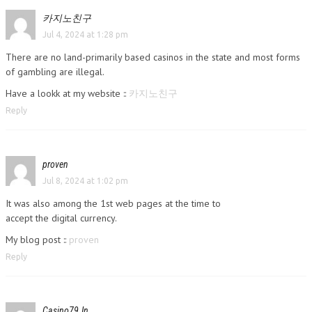
카지노친구
Jul 4, 2024 at 1:28 pm
There are no land-primarily based casinos in the state and most forms
of gambling are illegal.
Have a lookk at my website ::
카지노친구
Reply
proven
Jul 8, 2024 at 1:02 pm
It was also among the 1st web pages at the time to
accept the digital currency.
My blog post ::
proven
Reply
Casino79.In