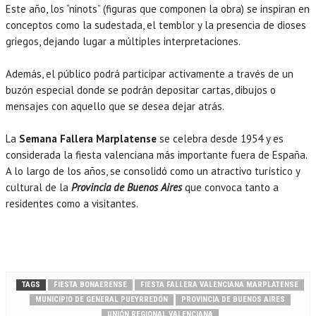
Este año, los “ninots” (figuras que componen la obra) se inspiran en
conceptos como la sudestada, el temblor y la presencia de dioses
griegos, dejando lugar a múltiples interpretaciones.
Además, el público podrá participar activamente a través de un
buzón especial donde se podrán depositar cartas, dibujos o
mensajes con aquello que se desea dejar atrás.
La
Semana Fallera Marplatense
se celebra desde 1954 y es
considerada la fiesta valenciana más importante fuera de España.
A lo largo de los años, se consolidó como un atractivo turístico y
cultural de la
Provincia de Buenos Aires
que convoca tanto a
residentes como a visitantes.
TAGS
FIESTA BONAERENSE
FIESTA FALLERA VALENCIANA MARPLATENSE
MUNICIPIO DE GENERAL PUEYRREDÓN
PROVINCIA DE BUENOS AIRES
UNIÓN REGIONAL VALENCIANA