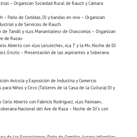
strial – Organizan Sociedad Rural de Rauch y Cámara
ch – Patio de Comidas, DJ y bandas en vivo – Organizan
ustrial y de Servicios de Rauch
 de Tandil y «Los Manantiales» de Chascomús – Organizan
Ave de Raza»
elo Abierto con «Los Leruleche», «La T y la M», Noche de DJ
lez, Encito – Presentación de las aspirantes a Soberana
ición Avícola y Exposición de Industria y Comercio
 para Niños y Circo (Talleres de la Casa de la Cultura) DJ y
 Cielo Abierto con Fabricio Rodríguez, «Los Palmae»,
 Soberana Nacional del Ave de Raza – Noche de DJ´s con
ura de las Exposiciones, Patio de Comidas, Juegos infantiles