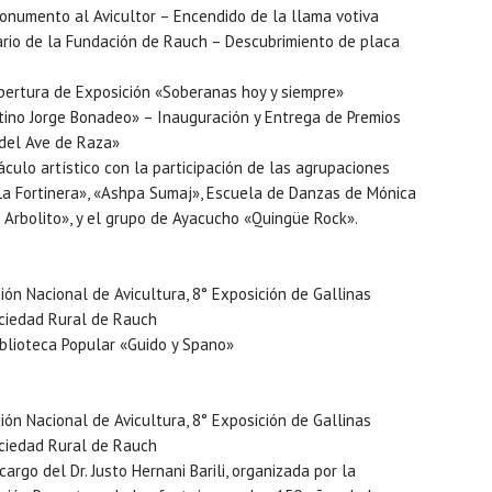
onumento al Avicultor – Encendido de la llama votiva
ario de la Fundación de Rauch – Descubrimiento de placa
Apertura de Exposición «Soberanas hoy y siempre»
tino Jorge Bonadeo» – Inauguración y Entrega de Premios
 del Ave de Raza»
culo artístico con la participación de las agrupaciones
La Fortinera», «Ashpa Sumaj», Escuela de Danzas de Mónica
l Arbolito», y el grupo de Ayacucho «Quingüe Rock».
ión Nacional de Avicultura, 8° Exposición de Gallinas
ociedad Rural de Rauch
iblioteca Popular «Guido y Spano»
ión Nacional de Avicultura, 8° Exposición de Gallinas
ociedad Rural de Rauch
cargo del Dr. Justo Hernani Barili, organizada por la