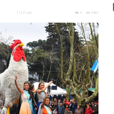
| 12:21 pm
9
9483