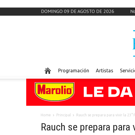
DOMINGO 09 DE AGOSTO DE 2026
No
Programación
Artistas
Servic
Home
Principal
Rauch se prepara para vivir la 23° 
Rauch se prepara para v