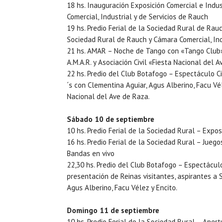
18 hs. Inauguración Exposición Comercial e Indu
Comercial, Industrial y de Servicios de Rauch
19 hs. Predio Ferial de la Sociedad Rural de Rau
Sociedad Rural de Rauch y Cámara Comercial, Ind
21 hs. AMAR – Noche de Tango con «Tango Club»
A.M.A.R. y Asociación Civil «Fiesta Nacional del 
22 hs. Predio del Club Botafogo – Espectáculo Ci
´s con Clementina Aguiar, Agus Alberino, Facu Vé
Nacional del Ave de Raza.
Sábado 10 de septiembre
10 hs. Predio Ferial de la Sociedad Rural – Expos
16 hs. Predio Ferial de la Sociedad Rural – Juegos
Bandas en vivo
22,30 hs. Predio del Club Botafogo – Espectáculo
presentación de Reinas visitantes, aspirantes a
Agus Alberino, Facu Vélez y Encito.
Domingo 11 de septiembre
10 hs. Predio Ferial de la Sociedad Rural – Apert