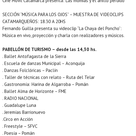
Cine Móvil Catamarca presenta: Las momias y el anillo perdido
SECCIÓN “MÚSICA PARA LOS OJOS” – MUESTRA DE VIDEOCLIPS
CATAMARQUEÑOS: 18.30 A 20HS
Fernando Guilla presenta su videoclip “La Chaya del Poncho”:
Música en vivo, proyección y charla con realizadores y músicos.
PABELLÓN DE TURISMO – desde las 14,30 hs.
. Ballet Antofagasta de la Sierra
. Escuela de danzas Municipal – Aconquija
. Danzas Folclóricas – Paclín
. Taller de técnicas con relato – Ruta del Telar
. Gastronomía: Harina de Algarroba – Pomán
. Ballet Alma de Horizonte – FME
. RADIO NACIONAL
. Guadalupe Luna
. Jeremías Barrionuevo
.Circo en Acción
. Freestyle – SFVC
. Poesía – Pomán