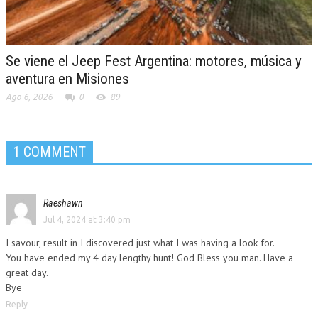
Se viene el Jeep Fest Argentina: motores, música y
aventura en Misiones
Ago 6, 2026
0
89
1 COMMENT
Raeshawn
Jul 4, 2024 at 3:40 pm
I savour, result in I discovered just what I was having a look for.
You have ended my 4 day lengthy hunt! God Bless you man. Have a
great day.
Bye
Reply