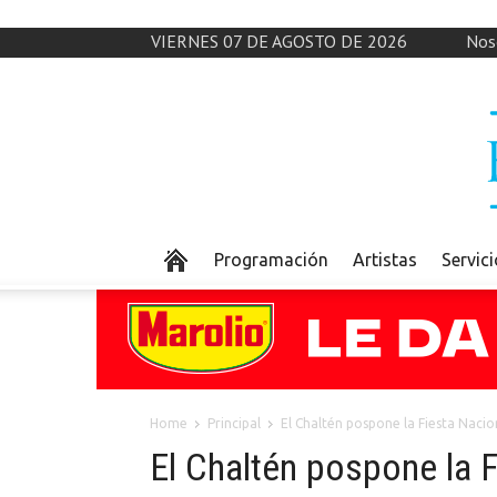
VIERNES 07 DE AGOSTO DE 2026
Nos
Programación
Artistas
Servic
Home
Principal
El Chaltén pospone la Fiesta Nacio
El Chaltén pospone la F