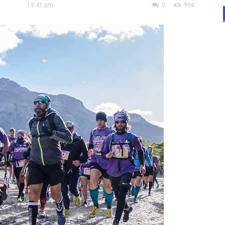
| 8:41 pm
0
998