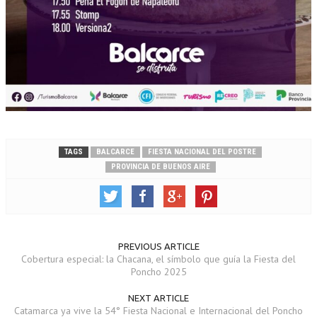
TAGS
BALCARCE
FIESTA NACIONAL DEL POSTRE
PROVINCIA DE BUENOS AIRE
PREVIOUS ARTICLE
Cobertura especial: la Chacana, el símbolo que guía la Fiesta del
Poncho 2025
NEXT ARTICLE
Catamarca ya vive la 54° Fiesta Nacional e Internacional del Poncho