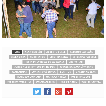
TAGS
ALAN GUILLÉN
ALBERTO BOLLE
ALBERTO CARCAÑO
BELLA VISTA
CORRIENTES
CRISTINA LEIVA
ESTELVINA HABERLE
FIESTA PROVINCIAL DE LA BATATA
GRUPO ITATÍ
JORGE ALBERTO Y SUS PRÍNCIPES
JORGELINA MAGALÍ VARGAS
JUAN AHMAR
JUANCITO GÜENAGA
LOS ITOS
MALENA CUEBAS
MARCELO QUINTANA
MARIANA ARRÚA
ROBERTO LUQUE
ROBERTO POELSTRA
SORAYA ALEGRE
TRES DE ABRIL
WALTER CHAVEZ