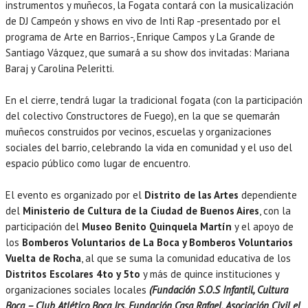
instrumentos y muñecos, la Fogata contará con la musicalización
de DJ Campeón y shows en vivo de Inti Rap -presentado por el
programa de Arte en Barrios-, Enrique Campos y La Grande de
Santiago Vázquez, que sumará a su show dos invitadas: Mariana
Baraj y Carolina Peleritti.
En el cierre, tendrá lugar la tradicional fogata (con la participación
del colectivo Constructores de Fuego), en la que se quemarán
muñecos construidos por vecinos, escuelas y organizaciones
sociales del barrio, celebrando la vida en comunidad y el uso del
espacio público como lugar de encuentro.
El evento es organizado por el
Distrito de las Artes
dependiente
del
Ministerio de Cultura de la Ciudad de Buenos Aires
, con la
participación del
Museo Benito Quinquela Martín
y el apoyo de
los
Bomberos Voluntarios de La Boca y Bomberos Voluntarios
Vuelta de Rocha
, al que se suma la comunidad educativa de los
Distritos Escolares 4to y 5to
y más de quince instituciones y
organizaciones sociales locales
(Fundación S.O.S Infantil, Cultura
Boca – Club Atlético Boca Jrs, Fundación Casa Rafael, Asociación Civil el