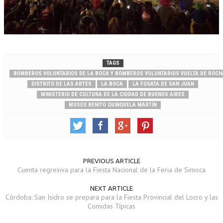
TAGS
BOMBEROS VOLUNTARIOS DE LA BOCA Y BOMBEROS VOLUNTARIOS VUELTA DE ROCH
DISTRITO DE LAS ARTES
LA BOCA
LA FOGATA DE SAN JUAN
MINISTERIO DE CULTURA DE LA CIUDAD DE BUENOS AIRES
MUSEO BENITO QUINQUELA MARTÍN
PREVIOUS ARTICLE
Cuenta regresiva para la Fiesta Nacional de la Feria de Simoca
NEXT ARTICLE
Córdoba: San Isidro se prepara para la Fiesta Provincial del Locro y las
Comidas Típicas