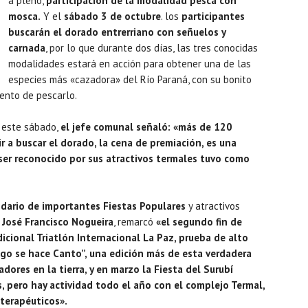
a pleno,
participación de la modalidad pesca con
mosca.
Y el
sábado 3 de octubre
. los
participantes
buscarán el dorado entrerriano con señuelos y
carnada
, por lo que durante dos días, las tres conocidas
modalidades estará en acción para obtener una de las
especies más «cazadora» del Río Paraná, con su bonito
ento de pescarlo.
e este sábado,
el jefe comunal señaló: «más de 120
 a buscar el dorado, la cena de premiación, es una
ser reconocido por sus atractivos termales tuvo como
ndario de importantes Fiestas Populares
y atractivos
 José Francisco Nogueira
, remarcó
«el segundo fin de
cional Triatlón Internacional La Paz, prueba de alto
ago se hace Canto”, una edición más de esta verdadera
adores en la tierra, y en marzo la Fiesta del Surubí
s, pero hay actividad todo el año con el complejo Termal,
 terapéuticos».