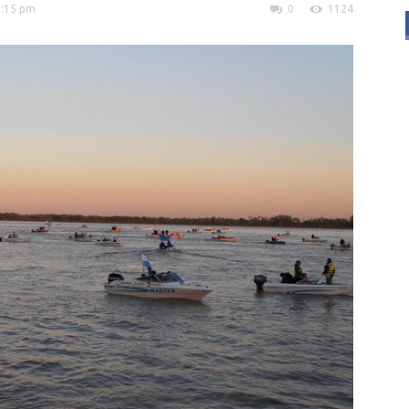
2:15 pm
0
1124