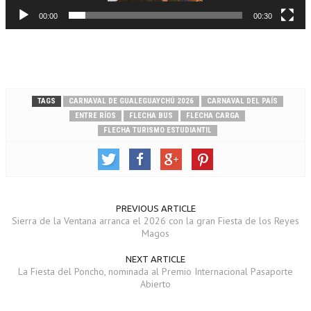
00:00
00:30
TAGS
CARNAVAL DE GUALEGUAYCHÚ 2026
CARNAVAL DEL PAÍS
ENTRE RÍOS
FLECHA BUS
FLECHA CARGA
FLECHA TURISMO ESTUDIANTIL
PREVIOUS ARTICLE
Sierra de la Ventana arranca el 2026 con la gran Fiesta de los Reyes
Magos
NEXT ARTICLE
La Fiesta del Poncho, nominada al Premio Internacional Pasaporte
Abierto