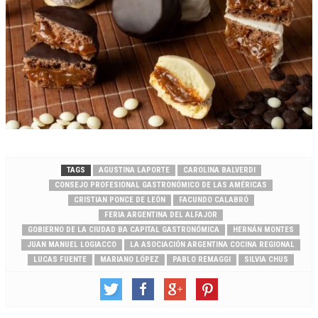
TAGS
AGUSTINA LAPORTE
CAROLINA BALVERDI
CONSEJO PROFESIONAL GASTRONÓMICO DE LAS AMÉRICAS
CRISTIAN PONCE DE LEÓN
FACUNDO CALABRÓ
FERIA ARGENTINA DEL ALFAJOR
GOBIERNO DE LA CIUDAD BA CAPITAL GASTRONÓMICA
HERNÁN MONTES
JUAN MANUEL LOGIACCO
LA ASOCIACIÓN ARGENTINA COCINA REGIONAL
LUCAS FUENTE
MARIANO LÓPEZ
PABLO REMAGGI
SILVIA CHUS