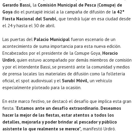
Gerardo Bassi,
la
Comisión Municipal de Pesca
(
Comupe
)
de
Goya
dio el puntapié inicial a la campaña de difusión de l
a 42°
Fiesta Nacional del Surubí,
que tendrá lujar en esa ciudad desde
el 24 y hasta el 30 de abril.
Las puertas del
Palacio Municipal
fueron escenario de un
acontecimiento de suma importancia para esta nueva edición.
Encabezados por el presidente de la Comupe Goya,
Horacio
Urdiró
, quien estuvo acompañado por demás miembros de comisión
y por el intendente Bassi, se presentó ante la comunidad y medios
de prensa locales los materiales de difusión como la folletería
oficial, el spot audiovisual y el
Surubí Móvil,
un vehículo
especialmente ploteado para la ocasión.
En este marco festivo, se destacó el desafío que implica esta gran
fiesta. “
Estamos ante un desafío extraordinario. Deseamos
hacer la mejor de las fiestas, estar atentos a todos los
detalles, mejorarla y poder brindar al pescador y público
asistente lo que realmente se merece”,
manifestó Urdiró.