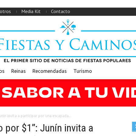
otros
Media Kit
Contacto
ios
Reinas
Recomendadas
Turismo
nín invita a participar por una escapada...
 por $1”: Junín invita a