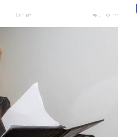
| 8:11 pm
0
774