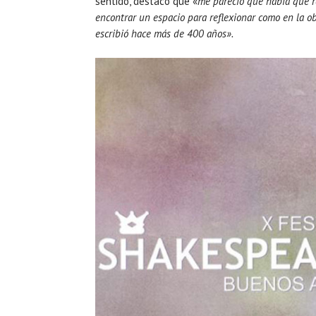
sentido, destacó que «
me pareció que había que re
encontrar un espacio para reflexionar como en la ob
escribió hace más de 400 años».