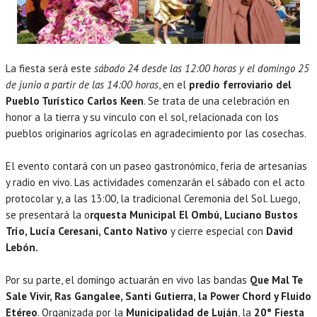
La fiesta será este
sábado 24 desde las 12:00 horas y el domingo 25
de junio a partir de las 14:00 horas
, en el
predio ferroviario del
Pueblo Turístico Carlos Keen
. Se trata de una celebración en
honor a la tierra y su vínculo con el sol, relacionada con los
pueblos originarios agrícolas en agradecimiento por las cosechas.
El evento contará con un paseo gastronómico, feria de artesanías
y radio en vivo. Las actividades comenzarán el sábado con el acto
protocolar y, a las 13:00, la tradicional Ceremonia del Sol. Luego,
se presentará la o
rquesta Municipal El Ombú, Luciano Bustos
Trío, Lucía Ceresani, Canto Nativo
y cierre especial con
David
Lebón.
Por su parte, el domingo actuarán en vivo las bandas
Que Mal Te
Sale Vivir, Ras Gangalee, Santi Gutierra, la Power Chord y Fluido
Etéreo
. Organizada por la
Municipalidad de Luján
, la
20° Fiesta