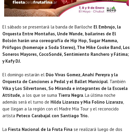
El sábado se presentará la banda de Bariloche
El Embrujo, la
Orquesta Entre Montañas, Unde Wande,
bailarines de El
Bolsón harán una coreografía de Hip Hop, Sugar Mamma,
Prófugos (homenaje a Soda Stereo), The Mike Cooke Band, Los
Soneros Mayores, CocoSondé, Sentimiento Ranchero y Fátima;
y Kafy DJ.
El domingo estarán el
Dúo Vivas Gomez, Anahí Pereyra y la
Orquesta de Canciones a Pedal y el Ballet Municipal
. También
Vika y Los Silvertones, So Miranda e integrantes de la Escuela
Attitude,
a los que se suma
Tierra Negra
. La última noche
además será el turno de
Hilda Lizarazu y Mia Folino Lizarazu
,
que llegan a la región con el Madre Mía Tour y el reconocido
artista
Peteco Carabajal con Santiago Trio.
La
Fiesta Nacional de la Fruta Fina
se realizará luego de dos