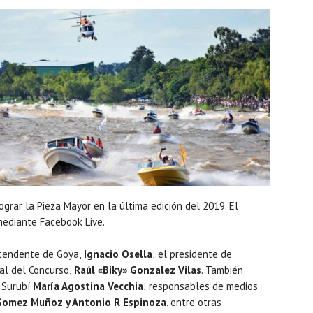
ograr la Pieza Mayor en la última edición del 2019. El
mediante Facebook Live.
ntendente de Goya,
Ignacio Osella
; el presidente de
al del Concurso,
Raúl «Biky» Gonzalez Vilas
. También
l Surubí
María Agostina Vecchia
; responsables de medios
Gomez Muñoz y Antonio R Espinoza
, entre otras