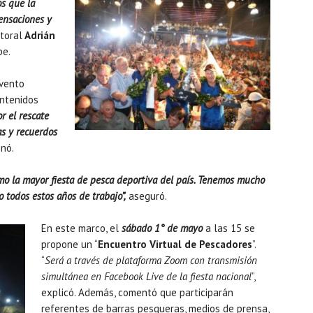
s que la
sensaciones y
itoral
Adrián
pe.
evento
ontenidos
r el rescate
as y recuerdos
onó.
o la mayor fiesta de pesca deportiva del país. Tenemos mucho
 todos estos años de trabajo”,
aseguró.
En este marco, el
sábado 1° de mayo
a las 15 se
propone un “
Encuentro Virtual de Pescadores
”.
“
Será a través de plataforma Zoom con transmisión
simultánea en Facebook Live de la fiesta nacional
”,
explicó. Además, comentó que participarán
referentes de barras pesqueras, medios de prensa,