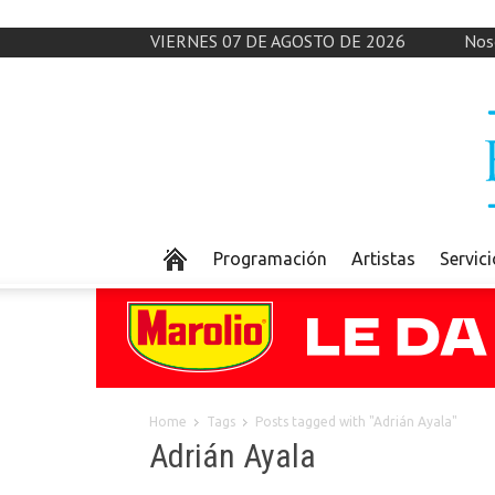
VIERNES 07 DE AGOSTO DE 2026
Nos
Programación
Artistas
Servic
Home
Tags
Posts tagged with "Adrián Ayala"
Adrián Ayala