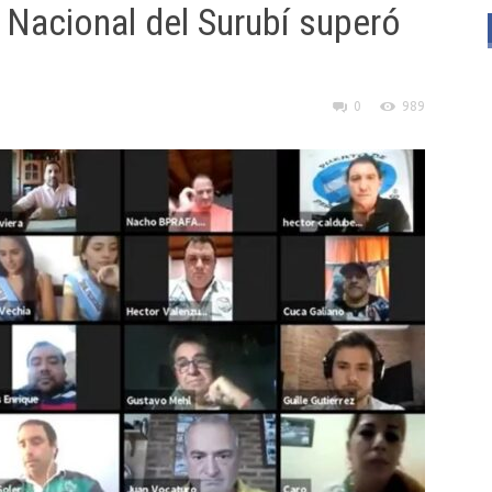
a Nacional del Surubí superó
0
989