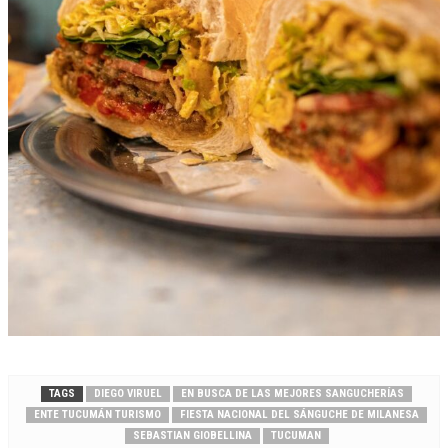
TAGS
DIEGO VIRUEL
EN BUSCA DE LAS MEJORES SANGUCHERÍAS
ENTE TUCUMÁN TURISMO
FIESTA NACIONAL DEL SÁNGUCHE DE MILANESA
SEBASTIAN GIOBELLINA
TUCUMAN