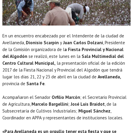
En un encuentro encabezado por el Intendente de la ciudad de
Avellaneda,
Dionisio Scarpin
y
Juan Carlos Dolzani
, Presidente
de la Comisión organizadora de l
a Fiesta Provincial y Nacional
del Algodón
se realizó, este lunes en la
Sala Multimedial del
Centro Cultural Municipal,
la presentación oficial de la edición
2017 de la Fiesta Nacional y Provincial del Algodón que tendrá
lugar los días 21, 22 y 23 de abril en la ciudad de
Avellaneda,
provincia de
Santa Fe
.
Acompañaron el Senador
Orfilio Marcón
; el Secretario Provincial
de Agricultura,
Marcelo Bargellini
;
José Luis Braidot
, de la
Subsecretaría de Cultivos Industriales;
Miguel Sánchez
,
Coordinador en APPA y representantes de instituciones locales.
«Para Avellaneda es un orgullo tener esta fiesta y que se