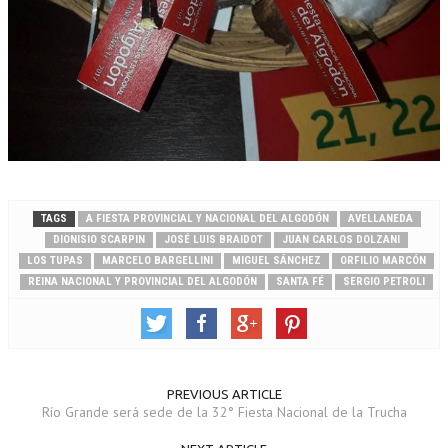
TAGS
A FIESTA PROVINCIAL Y NACIONAL DEL ALGODÓN
AVELLANEDA
DIONISIO SCARPIN
JOSÉ LUIS BRAIDOT
JUAN CARLOS DOLZANI
LOS TUPAS
MARCELO BARGELLINI
MIGUEL SÁNCHEZ
ORFILIO MARCÓN
REINA NACIONAL Y PROVINCIAL DEL ALGODÓN
SANTA FÉ
SERGIO PETROLI
PREVIOUS ARTICLE
Río Grande será sede de la 32° Fiesta Nacional de la Trucha