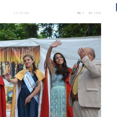
| 11:22 am
0
1666