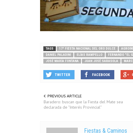
TAGS
17ª FIESTA NACIONAL DEL ORO DULCE
AGROIN
DANIEL PALADINI
ELÍAS RAMPELLO
FERNANDO "EL G
JOSÉ MARÍA FONTANA
JUAN JOSÉ SARASOLA
MARC
TWITTER
FACEBOOK
PREVIOUS ARTICLE
Baradero: buscan que la Fiesta del Mate sea
declarada de "Interés Provincial"
Fiestas & Caminos