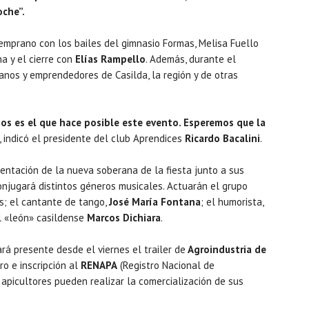
oche”.
emprano con los bailes del gimnasio Formas, Melisa Fuello
a y el cierre con
Elías Rampello
. Además, durante el
nos y emprendedores de Casilda, la región y de otras
os es el que hace posible este evento. Esperemos que la
, indicó el presidente del club Aprendices
Ricardo Bacalini
.
sentación de la nueva soberana de la fiesta junto a sus
njugará distintos géneros musicales. Actuarán el grupo
os; el cantante de tango,
José María Fontana
; el humorista,
el «león» casildense
Marcos Dichiara
.
rá presente desde el viernes el trailer de
Agroindustria de
ro e inscripción al
RENAPA
(Registro Nacional de
s apicultores pueden realizar la comercialización de sus