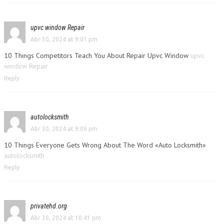
upvc window Repair
Abr 30, 2024 at 9:01 pm
10 Things Competitors Teach You About Repair Upvc Window
upvc
window Repair
Reply
autolocksmith
Abr 30, 2024 at 9:06 pm
10 Things Everyone Gets Wrong About The Word «Auto Locksmith»
autolocksmith
Reply
privatehd.org
Abr 30, 2024 at 10:41 pm