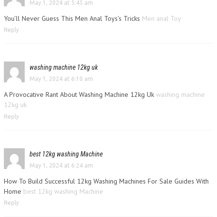
May 1, 2024 at 5:45 am
You’ll Never Guess This Men Anal Toys’s Tricks
Men anal Toy
Reply
washing machine 12kg uk
May 1, 2024 at 6:10 am
A Provocative Rant About Washing Machine 12kg Uk
washing machine
12kg uk
Reply
best 12kg washing Machine
May 1, 2024 at 6:24 am
How To Build Successful 12kg Washing Machines For Sale Guides With
Home
best 12kg washing Machine
Reply