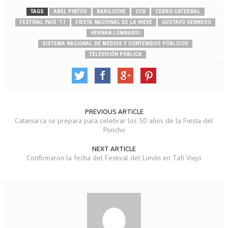
TAGS
ABEL PINTOS
BARILOCHE
CCK
CERRO CATEDRAL
FESTIVAL PAÍS ’17
FIESTA NACIONAL DE LA NIEVE
GUSTAVO GENNUSO
HERNÁN LOMBARDI
SISTEMA NACIONAL DE MEDIOS Y CONTENIDOS PÚBLICOS
TELEVISIÓN PÚBLICA
PREVIOUS ARTICLE
Catamarca se prepara para celebrar los 50 años de la Fiesta del
Poncho
NEXT ARTICLE
Confirmaron la fecha del Festival del Limón en Tafí Viejo