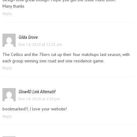
Many thanks
Reply
Gilda Grove
Ene 14, 2024 at 12:53 am
The Celtics and the 76ers cut up their four matchups last season, with
each group winning one road and one residence game.
Reply
Glow4D Link Alternatif
Ene 14, 2024 at 2:59 pm
bookmarked!!, I love your website!
Reply