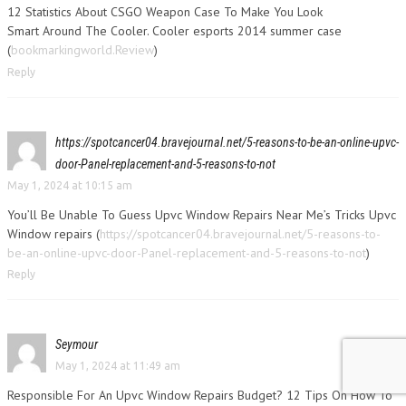
12 Statistics About CSGO Weapon Case To Make You Look
Smart Around The Cooler. Cooler esports 2014 summer case
(
bookmarkingworld.Review
)
Reply
https://spotcancer04.bravejournal.net/5-reasons-to-be-an-online-upvc-
door-Panel-replacement-and-5-reasons-to-not
May 1, 2024 at 10:15 am
You’ll Be Unable To Guess Upvc Window Repairs Near Me’s Tricks Upvc
Window repairs (
https://spotcancer04.bravejournal.net/5-reasons-to-
be-an-online-upvc-door-Panel-replacement-and-5-reasons-to-not
)
Reply
Seymour
May 1, 2024 at 11:49 am
Responsible For An Upvc Window Repairs Budget? 12 Tips On How To