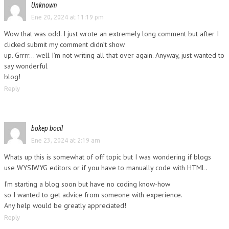
Unknown
Ene 20, 2024 at 11:19 pm
Wow that was odd. I just wrote an extremely long comment but after I
clicked submit my comment didn’t show
up. Grrrr… well I’m not writing all that over again. Anyway, just wanted to
say wonderful
blog!
Reply
bokep bocil
Ene 23, 2024 at 2:19 am
Whats up this is somewhat of off topic but I was wondering if blogs
use WYSIWYG editors or if you have to manually code with HTML.
I’m starting a blog soon but have no coding know-how
so I wanted to get advice from someone with experience.
Any help would be greatly appreciated!
Reply