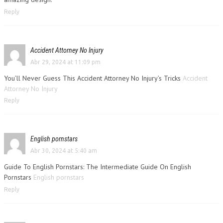
Reply
Accident Attorney No Injury
Abr 29, 2024 at 11:09 pm
You’ll Never Guess This Accident Attorney No Injury’s Tricks
Accident
Attorney No Injury
Reply
English pornstars
Abr 30, 2024 at 5:40 am
Guide To English Pornstars: The Intermediate Guide On English
Pornstars
English pornstars
Reply