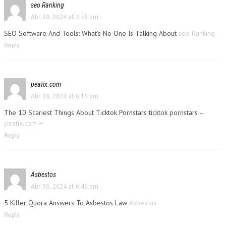
seo Ranking
Abr 30, 2024 at 2:55 pm
SEO Software And Tools: What’s No One Is Talking About
seo Ranking
Reply
peatix.com
Abr 30, 2024 at 6:15 pm
The 10 Scariest Things About Ticktok Pornstars ticktok pornstars –
peatix.com
–
Reply
Asbestos
Abr 30, 2024 at 6:46 pm
5 Killer Quora Answers To Asbestos Law
Asbestos
Reply