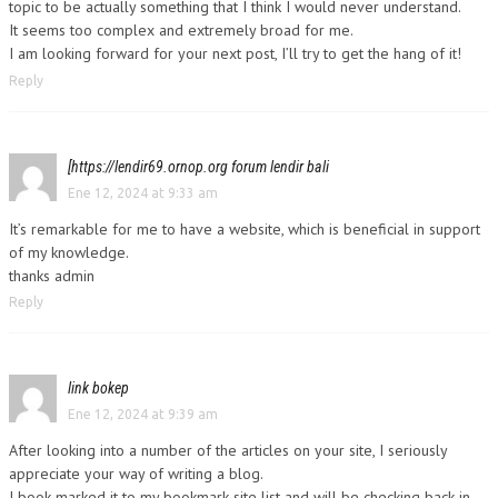
topic to be actually something that I think I would never understand.
It seems too complex and extremely broad for me.
I am looking forward for your next post, I’ll try to get the hang of it!
Reply
[https://lendir69.ornop.org forum lendir bali
Ene 12, 2024 at 9:33 am
It’s remarkable for me to have a website, which is beneficial in support
of my knowledge.
thanks admin
Reply
link bokep
Ene 12, 2024 at 9:39 am
After looking into a number of the articles on your site, I seriously
appreciate your way of writing a blog.
I book-marked it to my bookmark site list and will be checking back in