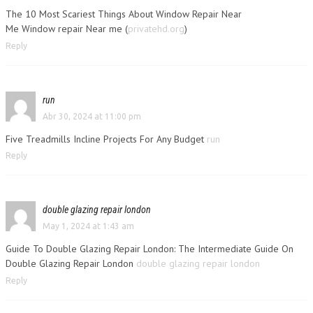
The 10 Most Scariest Things About Window Repair Near
Me Window repair Near me (
privatehd.org
)
Reply
run
Abr 30, 2024 at 11:00 pm
Five Treadmills Incline Projects For Any Budget
run
Reply
double glazing repair london
May 1, 2024 at 1:43 am
Guide To Double Glazing Repair London: The Intermediate Guide On
Double Glazing Repair London
double glazing repair london
Reply