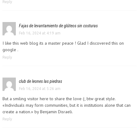
Reply
Fajas de levantamiento de glúteos sin costuras
Feb 16, 2024 at 4:19 am
I like this web blog its a master peace ! Glad I discovered this on
google .
Reply
club de leones las piedras
Feb 16, 2024 at 5:26 am
But a smiling visitor here to share the love (:, btw great style.
«Individuals may form communities, but it is institutions alone that can
create a nation.» by Benjamin Disraeli.
Reply