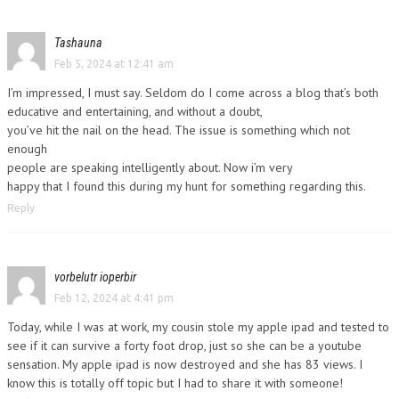
Tashauna
Feb 5, 2024 at 12:41 am
I’m impressed, I must say. Seldom do I come across a blog that’s both
educative and entertaining, and without a doubt,
you’ve hit the nail on the head. The issue is something which not
enough
people are speaking intelligently about. Now i’m very
happy that I found this during my hunt for something regarding this.
Reply
vorbelutr ioperbir
Feb 12, 2024 at 4:41 pm
Today, while I was at work, my cousin stole my apple ipad and tested to
see if it can survive a forty foot drop, just so she can be a youtube
sensation. My apple ipad is now destroyed and she has 83 views. I
know this is totally off topic but I had to share it with someone!