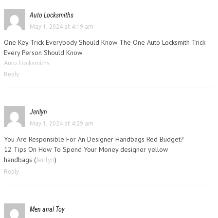
Auto Locksmiths
May 1, 2024 at 4:19 am
One Key Trick Everybody Should Know The One Auto Locksmith Trick
Every Person Should Know
Auto Locksmiths
Reply
Jerilyn
May 1, 2024 at 4:29 am
You Are Responsible For An Designer Handbags Red Budget?
12 Tips On How To Spend Your Money designer yellow
handbags (
Jerilyn
)
Reply
Men anal Toy