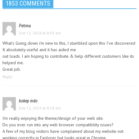
1853 COMMENTS
Petrina
Ene 12, 2024 at 8:09 am
What’s Going down i’m new to this, I stumbled upon this I’ve discovered
It absolutely useful and it has aided me
out loads. I am hoping to contribute & help different customers like its
helped me.
Great job.
Reply
bokep indo
Ene 12, 2024 at 8:18 am
I’m really enjoying the theme/design of your web site.
Do you ever run into any web browser compatibility issues?
A few of my blog visitors have complained about my website not
working correctly in Explorer but looks great in Chrome.