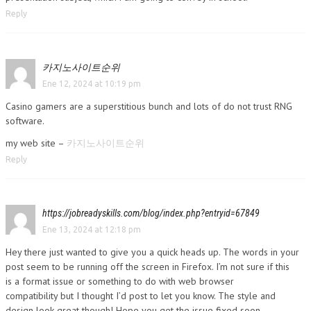
Reply
카지노사이트순위
Ene 12, 2024 at 10:19 pm
Casino gamers are a superstitious bunch and lots of do not trust RNG
software.
my web site –
카지노사이트순위
Reply
https://jobreadyskills.com/blog/index.php?entryid=67849
Ene 13, 2024 at 12:18 pm
Hey there just wanted to give you a quick heads up. The words in your
post seem to be running off the screen in Firefox. I’m not sure if this
is a format issue or something to do with web browser
compatibility but I thought I’d post to let you know. The style and
design look great though! Hope you get the issue fixed soon.