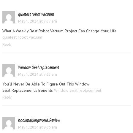
quietest robot vacuum
May 1, 2024 at 7:37 am
What A Weekly Best Robot Vacuum Project Can Change Your Life
quietest robot vacuum
Reply
Window Seal replacement
May 1, 2024 at 7:53 am
You’ll Never Be Able To Figure Out This Window
Seal Replacement’s Benefits
Window Seal replacement
Reply
bookmarkingworld.Review
May 1, 2024 at 8:36 am