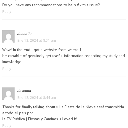
Do you have any recommendations to help fix this issue?
Reply
Johnathn
Ene 12, 2024 at 8:31 am
Wow! In the end I got a website from where I
be capable of genuinely get useful information regarding my study and
knowledge.
Reply
Javonna
Ene 12, 2024 at 8:44 am
Thanks for finally talking about > La Fiesta de la Nieve será transmitida
a todo el país por
la TV Pública | Fiestas y Caminos < Loved it!
Reply