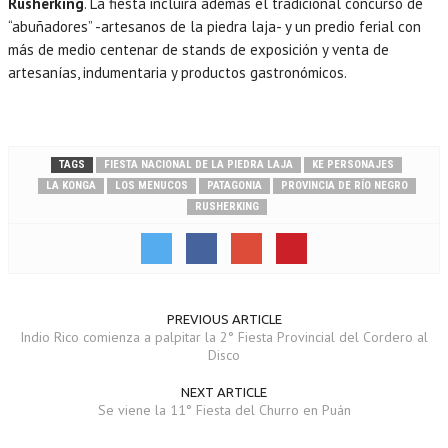
Rusherking
. La fiesta incluirá además el tradicional concurso de
“abuñadores” -artesanos de la piedra laja- y un predio ferial con
más de medio centenar de stands de exposición y venta de
artesanías, indumentaria y productos gastronómicos.
TAGS
FIESTA NACIONAL DE LA PIEDRA LAJA
KE PERSONAJES
LA KONGA
LOS MENUCOS
PATAGONIA
PROVINCIA DE RÍO NEGRO
RUSHERKING
PREVIOUS ARTICLE
Indio Rico comienza a palpitar la 2° Fiesta Provincial del Cordero al
Disco
NEXT ARTICLE
Se viene la 11° Fiesta del Churro en Puán