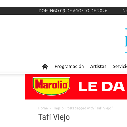
DOMINGO 09 DE AGOSTO DE 2026
No
Programación
Artistas
Servic
Home
Tags
Posts tagged with "Tafí Viejo"
Tafí Viejo