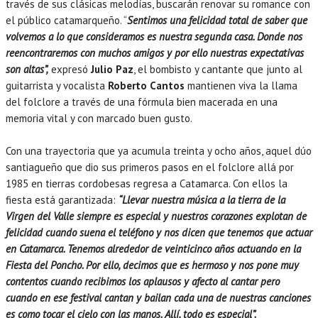
través de sus clásicas melodías, buscarán renovar su romance con
el público catamarqueño. “
Sentimos una felicidad total de saber que
volvemos a lo que consideramos es nuestra segunda casa. Donde nos
reencontraremos con muchos amigos y por ello nuestras expectativas
son altas”,
expresó
Julio Paz
, el bombisto y cantante que junto al
guitarrista y vocalista
Roberto Cantos
mantienen viva la llama
del folclore a través de una fórmula bien macerada en una
memoria vital y con marcado buen gusto.
Con una trayectoria que ya acumula treinta y ocho años, aquel dúo
santiagueño que dio sus primeros pasos en el folclore allá por
1985 en tierras cordobesas regresa a Catamarca. Con ellos la
fiesta está garantizada:
“Llevar nuestra música a la tierra de la
Virgen del Valle siempre es especial y nuestros corazones explotan de
felicidad cuando suena el teléfono y nos dicen que tenemos que actuar
en Catamarca. Tenemos alrededor de veinticinco años actuando en la
Fiesta del Poncho. Por ello, decimos que es hermoso y nos pone muy
contentos cuando recibimos los aplausos y afecto al cantar pero
cuando en ese festival cantan y bailan cada una de nuestras canciones
es como tocar el cielo con las manos. Allí, todo es especial”.