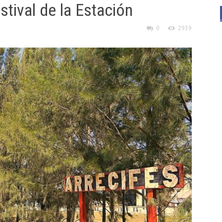
estival de la Estación
0
2939