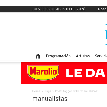
JUEVES 06 DE AGOSTO DE 2026
Noso
Programación
Artistas
Servic
Home
Tags
Posts tagged with "manualistas"
manualistas