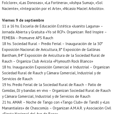
Folclore», «Las Donosas», «La Fortinera», «Ashpa Sumaj», «Sol
Naciente», «Integración por el Arte», «Nicasio Maciel Arbolito».
Viernes 9 de septiembre
11 a 16 hs. Escuela de Educación Estética «Juanito Laguna» –
Jornada Abierta y Gratuita «Yo sé RCP». Organizan: Red Inspire –
FEMEBA – Promueve APS Rauch
18 hs. Sociedad Rural – Predio Ferial – Inauguración de la 30°
Exposición Nacional de Avicultura, 8° Exposición de Gallinas
Bantham, 84° Exposición de Avicultura de la Sociedad Rural de
Rauch – Organiza Club Avícola «Plymouth Rock Blanco»
18 hs. Inauguración Exposición Comercial e Industrial – Organizan
Sociedad Rural de Rauch y Cámara Comercial, Industrial y de
Servicios de Rauch
19 hs. Predio Ferial de la Sociedad Rural de Rauch – Patio de
Comidas, DJ y bandas en vivo – Organizan Sociedad Rural de Rauch
y Cámara Comercial, Industrial y de Servicios de Rauch
21 hs. AMAR – Noche de Tango con «Tango Club» de Tandil y «Los
Manantiales» de Chascomús – Organizan A.M.A.R. y Asociación Civil
«Fiesta Nacional del Ave de Raza»