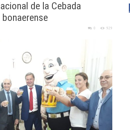
Nacional de la Cebada
o bonaerense
0
929