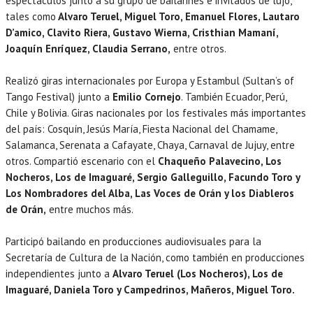
espectáculos junto a su grupo de bailarines e invitados de lujo,
tales como
Alvaro Teruel, Miguel Toro, Emanuel Flores, Lautaro
D’amico, Clavito Riera, Gustavo Wierna, Cristhian Mamaní,
Joaquín Enríquez, Claudia Serrano,
entre otros.
Realizó giras internacionales por Europa y Estambul (Sultan’s of
Tango Festival) junto a
Emilio Cornejo
. También Ecuador, Perú,
Chile y Bolivia. Giras nacionales por los festivales más importantes
del país: Cosquín, Jesús María, Fiesta Nacional del Chamame,
Salamanca, Serenata a Cafayate, Chaya, Carnaval de Jujuy, entre
otros. Compartió escenario con el
Chaqueño Palavecino, Los
Nocheros, Los de Imaguaré, Sergio Galleguillo, Facundo Toro y
Los Nombradores del Alba, Las Voces de Orán y los Diableros
de Orán,
entre muchos más.
Participó bailando en producciones audiovisuales para la
Secretaría de Cultura de la Nación, como también en producciones
independientes junto a
Alvaro Teruel (Los Nocheros), Los de
Imaguaré, Daniela Toro y Campedrinos, Mañeros, Miguel Toro.