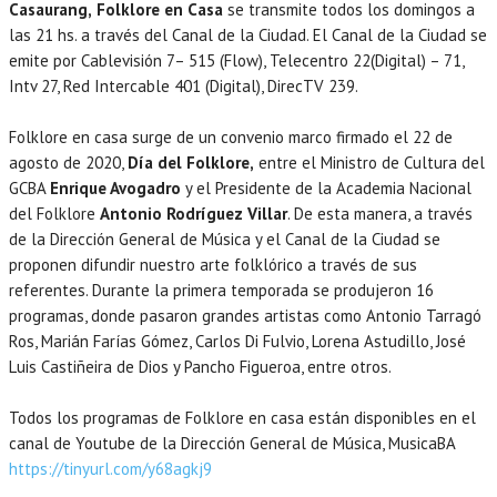
Casaurang,
Folklore en Casa
se transmite todos los domingos a
las 21 hs. a través del Canal de la Ciudad. El Canal de la Ciudad se
emite por Cablevisión 7– 515 (Flow), Telecentro 22(Digital) – 71,
Intv 27, Red Intercable 401 (Digital), DirecTV 239.
Folklore en casa surge de un convenio marco firmado el 22 de
agosto de 2020,
Día del Folklore,
entre el Ministro de Cultura del
GCBA
Enrique Avogadro
y el Presidente de la Academia Nacional
del Folklore
Antonio Rodríguez Villar
. De esta manera, a través
de la Dirección General de Música y el Canal de la Ciudad se
proponen difundir nuestro arte folklórico a través de sus
referentes. Durante la primera temporada se produjeron 16
programas, donde pasaron grandes artistas como Antonio Tarragó
Ros, Marián Farías Gómez, Carlos Di Fulvio, Lorena Astudillo, José
Luis Castiñeira de Dios y Pancho Figueroa, entre otros.
Todos los programas de Folklore en casa están disponibles en el
canal de Youtube de la Dirección General de Música, MusicaBA
https://tinyurl.com/y68agkj9