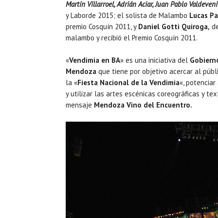
Martín Villarroel, Adrián Aciar, Juan Pablo Valdeve
y Laborde 2015; el solista de Malambo
Lucas Pa
premio Cosquín 2011, y
Daniel Gotti Quiroga,
de
malambo y recibió el Premio Cosquín 2011.
«
Vendimia en BA
» es una iniciativa del
Gobierno
Mendoza
que tiene por objetivo acercar al púb
la «
Fiesta Nacional de la Vendimia
«, potenciar
y utilizar las artes escénicas coreográficas y t
mensaje
Mendoza Vino del Encuentro.