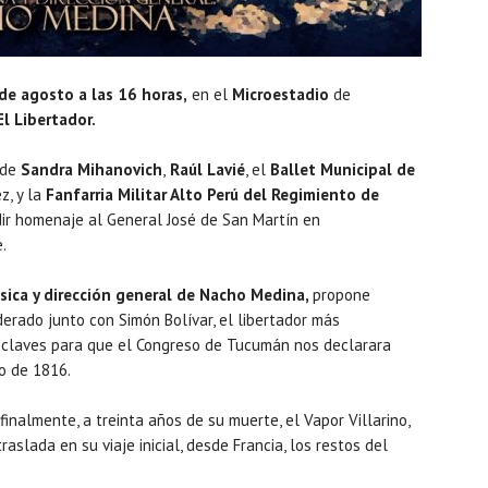
de agosto a las 16 horas,
en el
Microestadio
de
El Libertador.
 de
Sandra Mihanovich
,
Raúl Lavié
, el
Ballet Municipal de
z, y la
Fanfarria Militar Alto Perú del Regimiento de
dir homenaje al General José de San Martín en
.
úsica y dirección general de Nacho Medina,
propone
derado j
unto con Simón Bolívar, el libertador más
 claves para que el Congreso de Tucumán nos declarara
io de 1816.
inalmente, a treinta años de su muerte, el Vapor Villarino,
aslada en su viaje inicial, desde Francia, los restos del