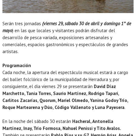
Serán tres jornadas
(viernes 29, sábado 30 de abril y domingo 1° de
mayo
) en las que locales y visitantes podrán disfrutar del
desarrollo de pesca variada, exposiciones artesanales y
comerciales, espacios gastronómicos y espectáculos de grandes
artistas.
Programación
Cada noche, la apertura del espectáculo musical estará a cargo
del ballet folclórico de la municipalidad de Herradura y, por
consiguiente, el día viernes 29 se presentarán
David Díaz
Marchetto, Tania Torres, Saurio Martínez, Rodrigo Tapari,
Carlitos Zacarías, Quorum, Mariel Olmedo, Yanina Godoy Trío,
Roque Martearena y Dúo, Código Vallenato y Luna Payesera
.
En la noche del sábado 30 estarán
Hacheral, Antonella
Martínez, Inay, Trío Formosa, Nahuel Penissi y Tito Avalos.
También se presentarán
Pablo Ríos y su G7, Hernán Arias, Angela