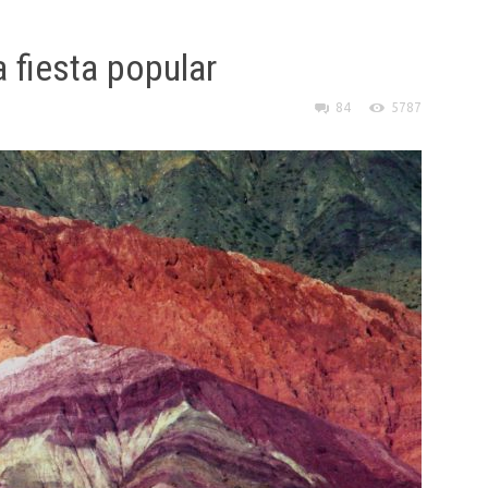
a fiesta popular
84
5787