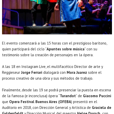
El evento comenzará a las 15 horas con el prestigioso barítono,
quien participará del ciclo “
Apuntes sobre música
” con su
testimonio sobre la creación de personajes en la ópera.
A las 18 en Instagram Live, el multifacético Director de arte y
Reggieseur
Jorge Ferrari
dialogará con
Mora Juarez
sobre el
proceso creativo de una obra y sus métodos de trabajo.
Finalmente, desde las 19 se podrá presenciar la puesta en escena
de la famosa (e inconclusa) ópera “
Turandot
” de
Giacomo Puccini
que
Opera Festival Buenos Aires (OFEBA
) presentó en el
Auditorio en 2018, con Dirección General y Artística de
Graciela de
Gyldenfeldt
y Dirección Musical del maestro
Helge Dorsch,
con