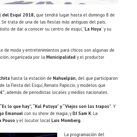
l del Esquí 2018,
que tendrá lugar hasta el domingo 8 de
. Se trata de una de las fiestas más antiguas del país,
sito de dar a conocer su centro de esquí, “
La Hoya
” y su
ile de moda y entretenimientos para chicos son algunas de
ción, organizada por la
Municipalidad
y el productor
chita
hasta la estación de
Nahuelpán,
del que participaron
 de la Fiesta del Esquí, Renato Papiccio, y modelos que
el”
, además de periodistas locales y medios nacionales.
“Es lo que hay”, “Kul Patuya” y “Viejos son los trapos”
. Y
o Emanuel
con su show de magia, y
DJ Sam K
. La
a Pouso
y el locutor local
Luis Momberg
.
La programación del