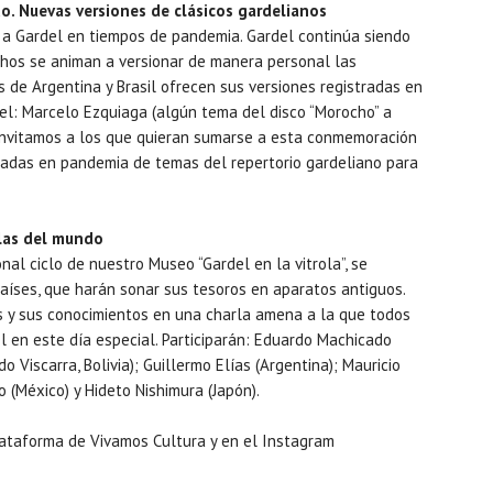
do. Nuevas versiones de clásicos gardelianos
a Gardel en tiempos de pandemia. Gardel continúa siendo
hos se animan a versionar de manera personal las
es de Argentina y Brasil ofrecen sus versiones registradas en
el: Marcelo Ezquiaga (algún tema del disco “Morocho” a
. Invitamos a los que quieran sumarse a esta conmemoración
abadas en pandemia de temas del repertorio gardeliano para
olas del mundo
onal ciclo de nuestro Museo “Gardel en la vitrola”, se
países, que harán sonar sus tesoros en aparatos antiguos.
s y sus conocimientos en una charla amena a la que todos
l en este día especial. Participarán: Eduardo Machicado
o Viscarra, Bolivia); Guillermo Elías (Argentina); Mauricio
 (México) y Hideto Nishimura (Japón).
plataforma de Vivamos Cultura y en el Instagram