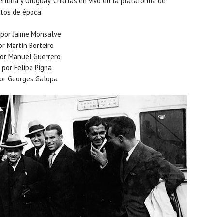
entina y Uruguay. Charlas en vivo en la plataforma de
ntos de época.
, por Jaime Monsalve
or Martín Borteiro
 por Manuel Guerrero
, por Felipe Pigna
 por Georges Galopa