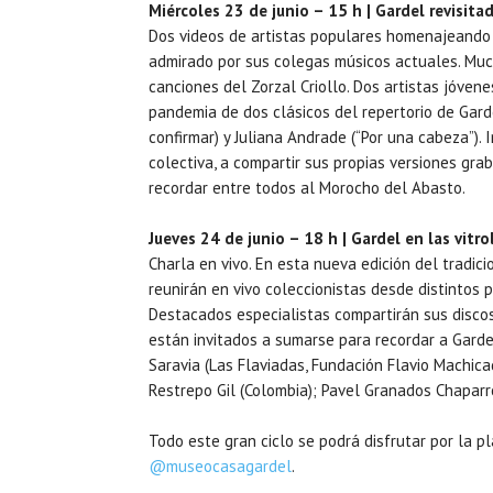
Miércoles 23 de junio – 15 h | Gardel revisita
Dos videos de artistas populares homenajeando 
admirado por sus colegas músicos actuales. Muc
canciones del Zorzal Criollo. Dos artistas jóven
pandemia de dos clásicos del repertorio de Gard
confirmar) y Juliana Andrade (“Por una cabeza”)
colectiva, a compartir sus propias versiones gr
recordar entre todos al Morocho del Abasto.
Jueves 24 de junio – 18 h | Gardel en las vitr
Charla en vivo. En esta nueva edición del tradici
reunirán en vivo coleccionistas desde distintos 
Destacados especialistas compartirán sus disco
están invitados a sumarse para recordar a Garde
Saravia (Las Flaviadas, Fundación Flavio Machicad
Restrepo Gil (Colombia); Pavel Granados Chaparro
Todo este gran ciclo se podrá disfrutar por la 
@museocasagardel
.